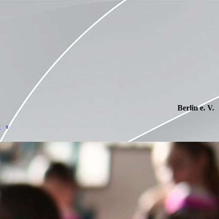
Berlin e. V.
t